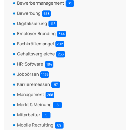
Bewerbermanagement
71
Bewerbung
638
Digitalisierung
118
Employer Branding
344
Fachkräftemangel
202
Gehaltsvergleiche
253
HR-Software
194
Jobbörsen
1.176
Karrieremessen
97
Management
268
Markt & Meinung
8
Mitarbeiter
5
Mobile Recruiting
69