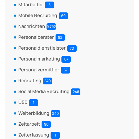
Mitarbeiter
5
Mobile Recruiting
69
Nachrichten
9.792
Personalberater
82
Personaldienstleister
70
Personalmarketing
67
Personalvermittler
67
Recruiting
240
Social Media Recruiting
248
Ü50
1
Weiterbildung
240
Zeitarbeit
90
Zeiterfassung
1