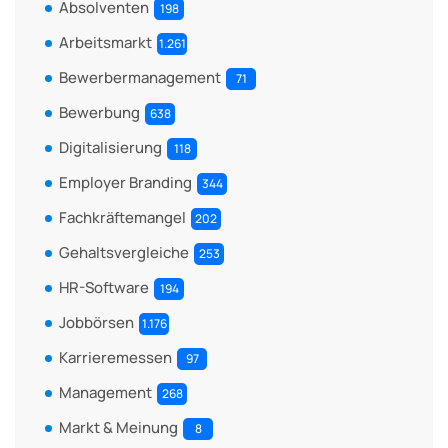
Absolventen
198
Arbeitsmarkt
1.261
Bewerbermanagement
71
Bewerbung
638
Digitalisierung
118
Employer Branding
344
Fachkräftemangel
202
Gehaltsvergleiche
253
HR-Software
194
Jobbörsen
1.176
Karrieremessen
97
Management
268
Markt & Meinung
8