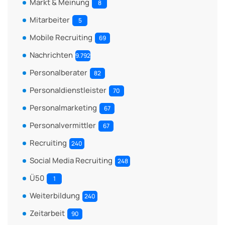
Markt & Meinung
8
Mitarbeiter
5
Mobile Recruiting
69
Nachrichten
9.792
Personalberater
82
Personaldienstleister
70
Personalmarketing
67
Personalvermittler
67
Recruiting
240
Social Media Recruiting
248
Ü50
1
Weiterbildung
240
Zeitarbeit
90