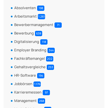
Absolventen
198
Arbeitsmarkt
1.261
Bewerbermanagement
71
Bewerbung
638
Digitalisierung
118
Employer Branding
344
Fachkräftemangel
202
Gehaltsvergleiche
253
HR-Software
194
Jobbörsen
1.176
Karrieremessen
97
Management
268