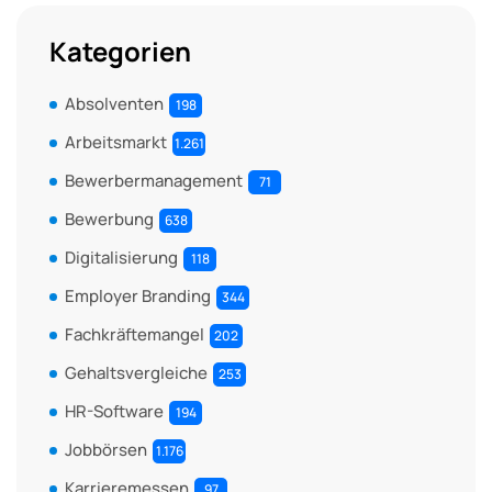
Kategorien
Absolventen
198
Arbeitsmarkt
1.261
Bewerbermanagement
71
Bewerbung
638
Digitalisierung
118
Employer Branding
344
Fachkräftemangel
202
Gehaltsvergleiche
253
HR-Software
194
Jobbörsen
1.176
Karrieremessen
97