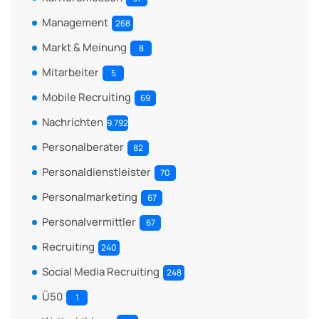
Management
268
Markt & Meinung
8
Mitarbeiter
5
Mobile Recruiting
69
Nachrichten
9.792
Personalberater
82
Personaldienstleister
70
Personalmarketing
67
Personalvermittler
67
Recruiting
240
Social Media Recruiting
248
Ü50
1