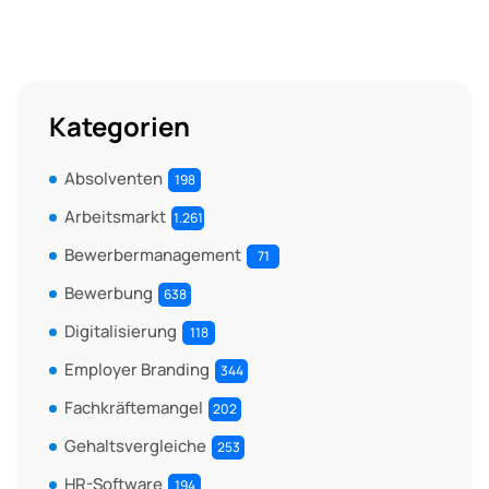
Kategorien
Absolventen
198
Arbeitsmarkt
1.261
Bewerbermanagement
71
Bewerbung
638
Digitalisierung
118
Employer Branding
344
Fachkräftemangel
202
Gehaltsvergleiche
253
HR-Software
194