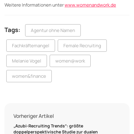
Weitere Informationen unter
www.womenandwork.de
Tags:
Agentur ohne Namen
Fachkräftemangel
Female Recruiting
Melanie Vogel
women@work
women&finance
Vorheriger Artikel
„Azubi-Recruiting Trends“: größte
doppelperspektivische Studie zur dualen