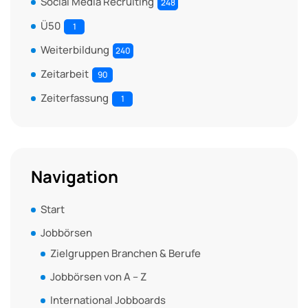
Social Media Recruiting
248
Ü50
1
Weiterbildung
240
Zeitarbeit
90
Zeiterfassung
1
Navigation
Start
Jobbörsen
Zielgruppen Branchen & Berufe
Jobbörsen von A – Z
International Jobboards