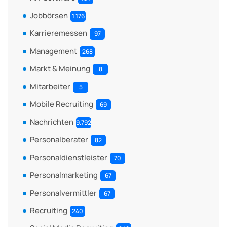
Jobbörsen
1.176
Karrieremessen
97
Management
268
Markt & Meinung
8
Mitarbeiter
5
Mobile Recruiting
69
Nachrichten
9.792
Personalberater
82
Personaldienstleister
70
Personalmarketing
67
Personalvermittler
67
Recruiting
240