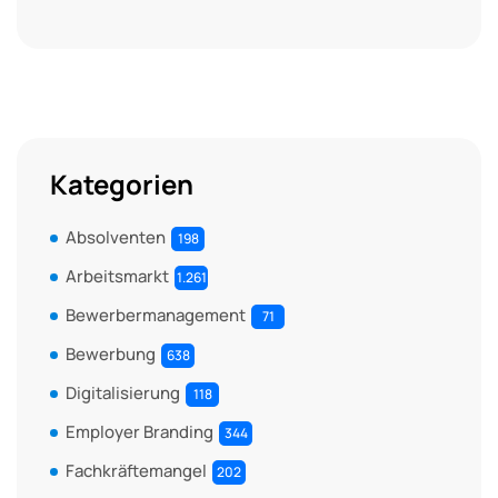
Kategorien
Absolventen
198
Arbeitsmarkt
1.261
Bewerbermanagement
71
Bewerbung
638
Digitalisierung
118
Employer Branding
344
Fachkräftemangel
202