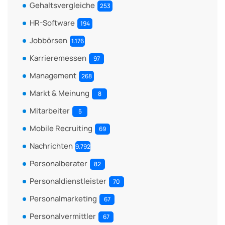
Gehaltsvergleiche
253
HR-Software
194
Jobbörsen
1.176
Karrieremessen
97
Management
268
Markt & Meinung
8
Mitarbeiter
5
Mobile Recruiting
69
Nachrichten
9.792
Personalberater
82
Personaldienstleister
70
Personalmarketing
67
Personalvermittler
67