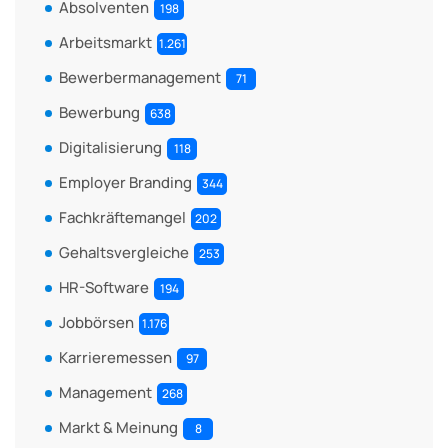
Absolventen
198
Arbeitsmarkt
1.261
Bewerbermanagement
71
Bewerbung
638
Digitalisierung
118
Employer Branding
344
Fachkräftemangel
202
Gehaltsvergleiche
253
HR-Software
194
Jobbörsen
1.176
Karrieremessen
97
Management
268
Markt & Meinung
8