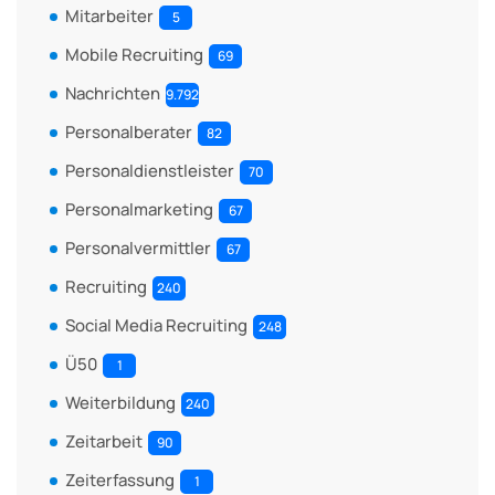
Mitarbeiter
5
Mobile Recruiting
69
Nachrichten
9.792
Personalberater
82
Personaldienstleister
70
Personalmarketing
67
Personalvermittler
67
Recruiting
240
Social Media Recruiting
248
Ü50
1
Weiterbildung
240
Zeitarbeit
90
Zeiterfassung
1