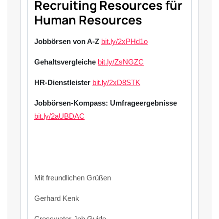
Recruiting Resources für
Human Resources
Jobbörsen von A-Z
bit.ly/2xPHd1o
Gehaltsvergleiche
bit.ly/ZsNGZC
HR-Dienstleister
bit.ly/2xD8STK
Jobbörsen-Kompass: Umfrageergebnisse
bit.ly/2aUBDAC
Mit freundlichen Grüßen
Gerhard Kenk
Crosswater Job Guide