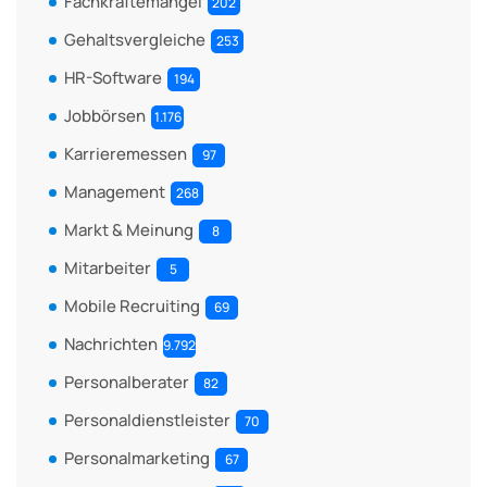
Fachkräftemangel
202
Gehaltsvergleiche
253
HR-Software
194
Jobbörsen
1.176
Karrieremessen
97
Management
268
Markt & Meinung
8
Mitarbeiter
5
Mobile Recruiting
69
Nachrichten
9.792
Personalberater
82
Personaldienstleister
70
Personalmarketing
67