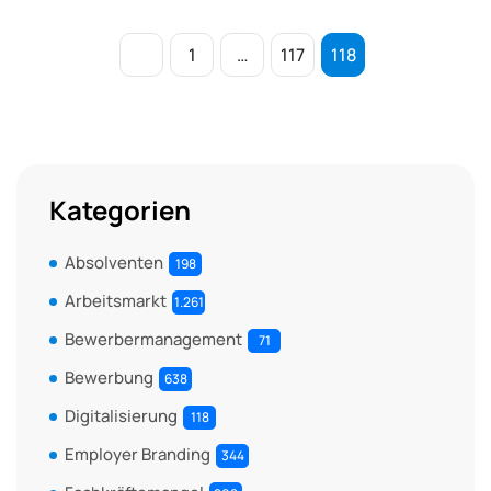
1
…
117
118
Kategorien
Absolventen
198
Arbeitsmarkt
1.261
Bewerbermanagement
71
Bewerbung
638
Digitalisierung
118
Employer Branding
344