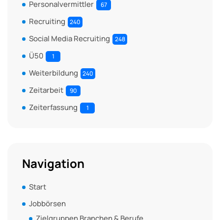
Personalvermittler
67
Recruiting
240
Social Media Recruiting
248
Ü50
1
Weiterbildung
240
Zeitarbeit
90
Zeiterfassung
1
Navigation
Start
Jobbörsen
Zielgruppen Branchen & Berufe