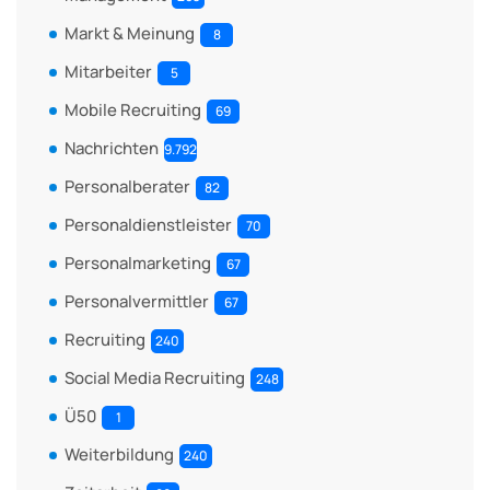
Markt & Meinung
8
Mitarbeiter
5
Mobile Recruiting
69
Nachrichten
9.792
Personalberater
82
Personaldienstleister
70
Personalmarketing
67
Personalvermittler
67
Recruiting
240
Social Media Recruiting
248
Ü50
1
Weiterbildung
240