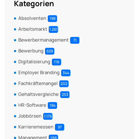
Kategorien
Absolventen
198
Arbeitsmarkt
1.261
Bewerbermanagement
71
Bewerbung
638
Digitalisierung
118
Employer Branding
344
Fachkräftemangel
202
Gehaltsvergleiche
253
HR-Software
194
Jobbörsen
1.176
Karrieremessen
97
Management
268