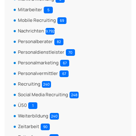
Mitarbeiter
5
Mobile Recruiting
69
Nachrichten
9.792
Personalberater
82
Personaldienstleister
70
Personalmarketing
67
Personalvermittler
67
Recruiting
240
Social Media Recruiting
248
Ü50
1
Weiterbildung
240
Zeitarbeit
90