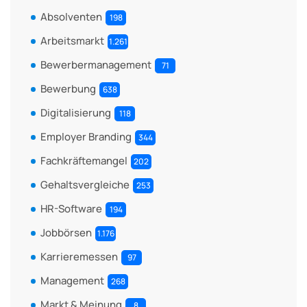
Absolventen
198
Arbeitsmarkt
1.261
Bewerbermanagement
71
Bewerbung
638
Digitalisierung
118
Employer Branding
344
Fachkräftemangel
202
Gehaltsvergleiche
253
HR-Software
194
Jobbörsen
1.176
Karrieremessen
97
Management
268
Markt & Meinung
8