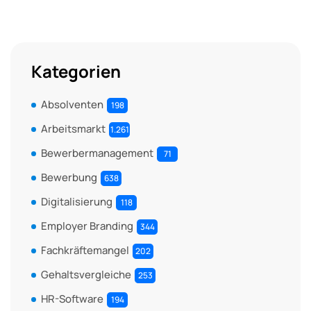
Kategorien
Absolventen
198
Arbeitsmarkt
1.261
Bewerbermanagement
71
Bewerbung
638
Digitalisierung
118
Employer Branding
344
Fachkräftemangel
202
Gehaltsvergleiche
253
HR-Software
194