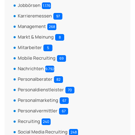
Jobbörsen
1.176
Karrieremessen
97
Management
268
Markt & Meinung
8
Mitarbeiter
5
Mobile Recruiting
69
Nachrichten
9.792
Personalberater
82
Personaldienstleister
70
Personalmarketing
67
Personalvermittler
67
Recruiting
240
Social Media Recruiting
248