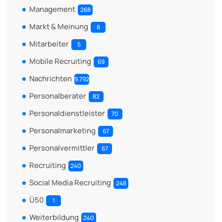
Management
268
Markt & Meinung
8
Mitarbeiter
5
Mobile Recruiting
69
Nachrichten
9.792
Personalberater
82
Personaldienstleister
70
Personalmarketing
67
Personalvermittler
67
Recruiting
240
Social Media Recruiting
248
Ü50
1
Weiterbildung
240