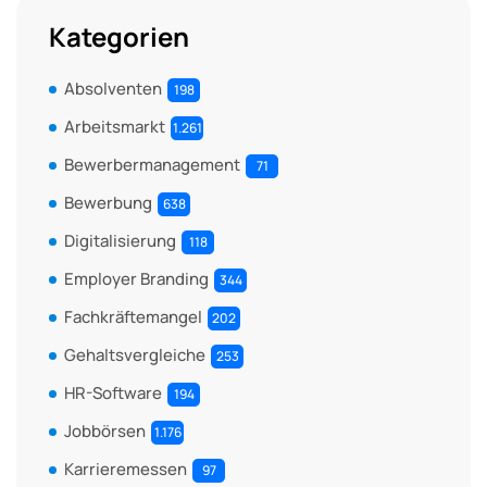
Kategorien
Absolventen
198
Arbeitsmarkt
1.261
Bewerbermanagement
71
Bewerbung
638
Digitalisierung
118
Employer Branding
344
Fachkräftemangel
202
Gehaltsvergleiche
253
HR-Software
194
Jobbörsen
1.176
Karrieremessen
97