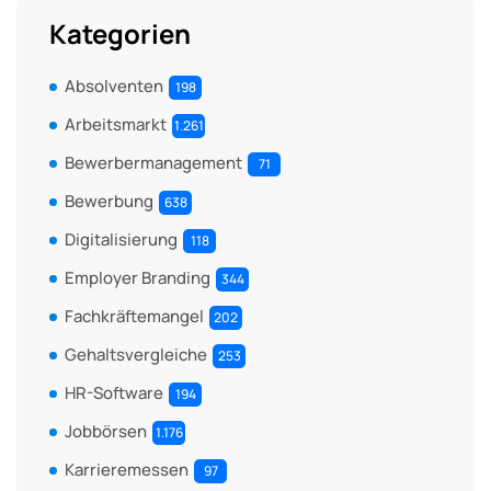
Kategorien
Absolventen
198
Arbeitsmarkt
1.261
Bewerbermanagement
71
Bewerbung
638
Digitalisierung
118
Employer Branding
344
Fachkräftemangel
202
Gehaltsvergleiche
253
HR-Software
194
Jobbörsen
1.176
Karrieremessen
97