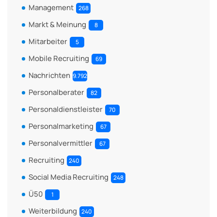
Management
268
Markt & Meinung
8
Mitarbeiter
5
Mobile Recruiting
69
Nachrichten
9.792
Personalberater
82
Personaldienstleister
70
Personalmarketing
67
Personalvermittler
67
Recruiting
240
Social Media Recruiting
248
Ü50
1
Weiterbildung
240