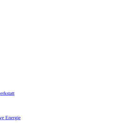
rkstatt
ive Energie