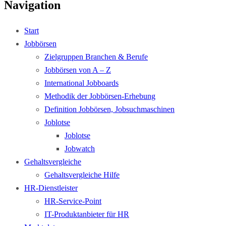
Navigation
Start
Jobbörsen
Zielgruppen Branchen & Berufe
Jobbörsen von A – Z
International Jobboards
Methodik der Jobbörsen-Erhebung
Definition Jobbörsen, Jobsuchmaschinen
Joblotse
Joblotse
Jobwatch
Gehaltsvergleiche
Gehaltsvergleiche Hilfe
HR-Dienstleister
HR-Service-Point
IT-Produktanbieter für HR