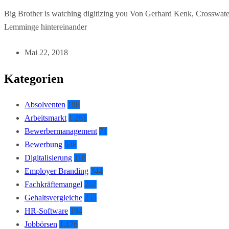
Big Brother is watching digitizing you Von Gerhard Kenk, Crosswat
Lemminge hintereinander
Mai 22, 2018
Kategorien
Absolventen
198
Arbeitsmarkt
1.261
Bewerbermanagement
71
Bewerbung
638
Digitalisierung
118
Employer Branding
344
Fachkräftemangel
202
Gehaltsvergleiche
253
HR-Software
194
Jobbörsen
1.176