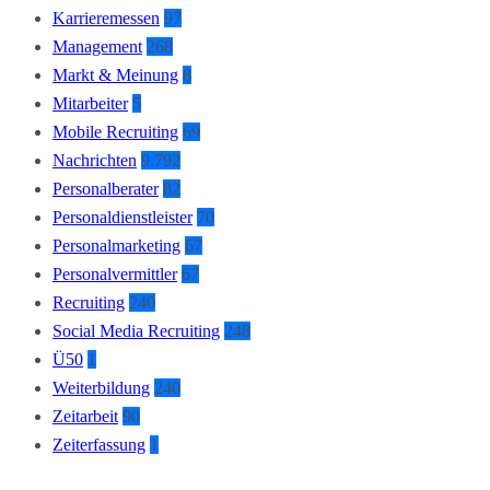
Karrieremessen
97
Management
268
Markt & Meinung
8
Mitarbeiter
5
Mobile Recruiting
69
Nachrichten
9.792
Personalberater
82
Personaldienstleister
70
Personalmarketing
67
Personalvermittler
67
Recruiting
240
Social Media Recruiting
248
Ü50
1
Weiterbildung
240
Zeitarbeit
90
Zeiterfassung
1