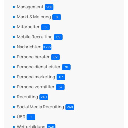
Management
268
Markt & Meinung
8
Mitarbeiter
5
Mobile Recruiting
69
Nachrichten
9.792
Personalberater
82
Personaldienstleister
70
Personalmarketing
67
Personalvermittler
67
Recruiting
240
Social Media Recruiting
248
Ü50
1
Weiterbildung
240