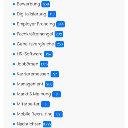
Bewerbung
638
Digitalisierung
118
Employer Branding
344
Fachkräftemangel
202
Gehaltsvergleiche
253
HR-Software
194
Jobbörsen
1.176
Karrieremessen
97
Management
268
Markt & Meinung
8
Mitarbeiter
5
Mobile Recruiting
69
Nachrichten
9.792