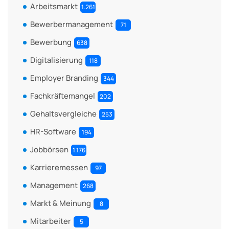
Arbeitsmarkt
1.261
Bewerbermanagement
71
Bewerbung
638
Digitalisierung
118
Employer Branding
344
Fachkräftemangel
202
Gehaltsvergleiche
253
HR-Software
194
Jobbörsen
1.176
Karrieremessen
97
Management
268
Markt & Meinung
8
Mitarbeiter
5