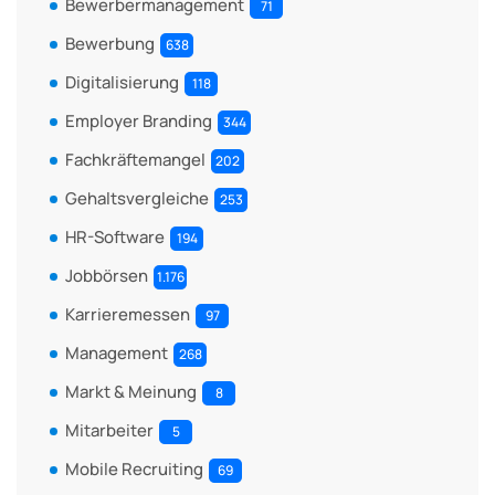
Bewerbermanagement
71
Bewerbung
638
Digitalisierung
118
Employer Branding
344
Fachkräftemangel
202
Gehaltsvergleiche
253
HR-Software
194
Jobbörsen
1.176
Karrieremessen
97
Management
268
Markt & Meinung
8
Mitarbeiter
5
Mobile Recruiting
69