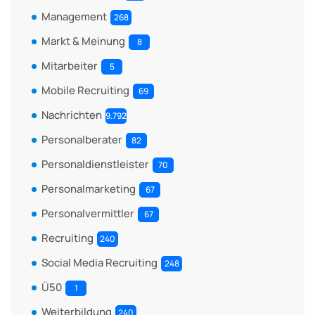
Management
268
Markt & Meinung
8
Mitarbeiter
5
Mobile Recruiting
69
Nachrichten
9.792
Personalberater
82
Personaldienstleister
70
Personalmarketing
67
Personalvermittler
67
Recruiting
240
Social Media Recruiting
248
Ü50
1
Weiterbildung
240