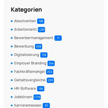
Kategorien
Absolventen
198
Arbeitsmarkt
1.261
Bewerbermanagement
71
Bewerbung
638
Digitalisierung
118
Employer Branding
344
Fachkräftemangel
202
Gehaltsvergleiche
253
HR-Software
194
Jobbörsen
1.176
Karrieremessen
97