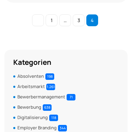
1
…
3
4
Kategorien
Absolventen
198
Arbeitsmarkt
1.261
Bewerbermanagement
71
Bewerbung
638
Digitalisierung
118
Employer Branding
344