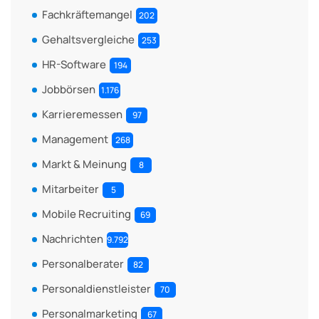
Fachkräftemangel
202
Gehaltsvergleiche
253
HR-Software
194
Jobbörsen
1.176
Karrieremessen
97
Management
268
Markt & Meinung
8
Mitarbeiter
5
Mobile Recruiting
69
Nachrichten
9.792
Personalberater
82
Personaldienstleister
70
Personalmarketing
67