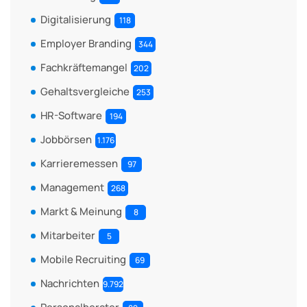
Digitalisierung
118
Employer Branding
344
Fachkräftemangel
202
Gehaltsvergleiche
253
HR-Software
194
Jobbörsen
1.176
Karrieremessen
97
Management
268
Markt & Meinung
8
Mitarbeiter
5
Mobile Recruiting
69
Nachrichten
9.792