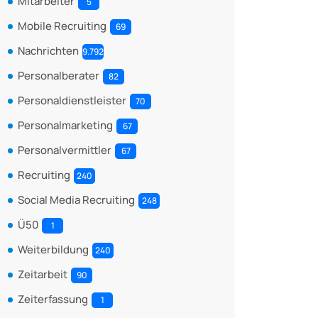
Mitarbeiter
5
Mobile Recruiting
69
Nachrichten
9.792
Personalberater
82
Personaldienstleister
70
Personalmarketing
67
Personalvermittler
67
Recruiting
240
Social Media Recruiting
248
Ü50
1
Weiterbildung
240
Zeitarbeit
90
Zeiterfassung
1