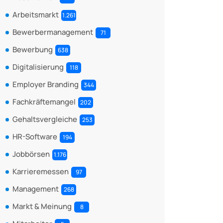
Arbeitsmarkt
1.261
Bewerbermanagement
71
Bewerbung
638
Digitalisierung
118
Employer Branding
344
Fachkräftemangel
202
Gehaltsvergleiche
253
HR-Software
194
Jobbörsen
1.176
Karrieremessen
97
Management
268
Markt & Meinung
8