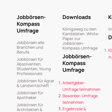
Jobbörsen-
Downloads
K
Kompass
Königsweg zu den
I
Umfrage
Kandidaten: White-
D
Paper zur
Jobbörsen alle
Jobbörsen-
Branchen und
Kompass-Umfrage
K
Berufe
Jobbörsen-
z
Jobbörsen für
Kompass
Absolventen,
Studenten, Young
Umfrage
Professionals
Jobbörsen für Agrar
Arbeitgeber-
& Landwirtschaft
Umfrage teilnehmen
Jobbörsen für
Bewerber-Umfrage
Apotheker
teilnehmen
Jobbörsen für
Ergebnisse &
Architekten &