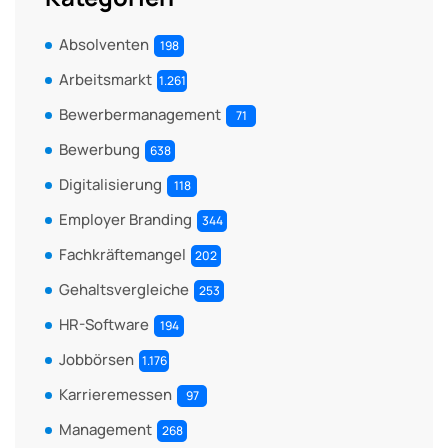
Absolventen
198
Arbeitsmarkt
1.261
Bewerbermanagement
71
Bewerbung
638
Digitalisierung
118
Employer Branding
344
Fachkräftemangel
202
Gehaltsvergleiche
253
HR-Software
194
Jobbörsen
1.176
Karrieremessen
97
Management
268