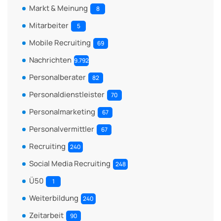
Markt & Meinung
8
Mitarbeiter
5
Mobile Recruiting
69
Nachrichten
9.792
Personalberater
82
Personaldienstleister
70
Personalmarketing
67
Personalvermittler
67
Recruiting
240
Social Media Recruiting
248
Ü50
1
Weiterbildung
240
Zeitarbeit
90