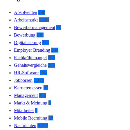
Absolventen
198
Arbeitsmarkt
1.261
Bewerbermanagement
71
Bewerbung
638
Digitalisierung
118
Employer Branding
344
Fachkräftemangel
202
Gehaltsvergleiche
253
HR-Software
194
Jobbörsen
1.176
Karrieremessen
97
Management
268
Markt & Meinung
8
Mitarbeiter
5
Mobile Recruiting
69
Nachrichten
9.792