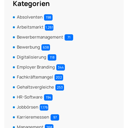
Kategorien
Absolventen
198
Arbeitsmarkt
1.261
Bewerbermanagement
71
Bewerbung
638
Digitalisierung
118
Employer Branding
344
Fachkräftemangel
202
Gehaltsvergleiche
253
HR-Software
194
Jobbörsen
1.176
Karrieremessen
97
Management
268