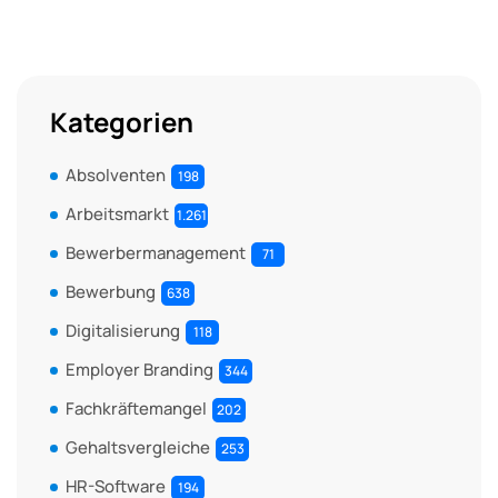
Kategorien
Absolventen
198
Arbeitsmarkt
1.261
Bewerbermanagement
71
Bewerbung
638
Digitalisierung
118
Employer Branding
344
Fachkräftemangel
202
Gehaltsvergleiche
253
HR-Software
194