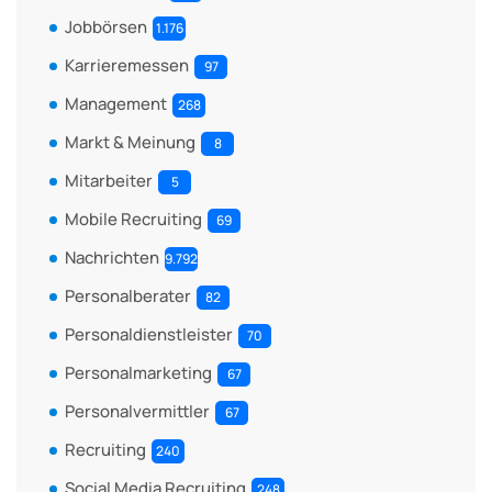
Jobbörsen
1.176
Karrieremessen
97
Management
268
Markt & Meinung
8
Mitarbeiter
5
Mobile Recruiting
69
Nachrichten
9.792
Personalberater
82
Personaldienstleister
70
Personalmarketing
67
Personalvermittler
67
Recruiting
240
Social Media Recruiting
248