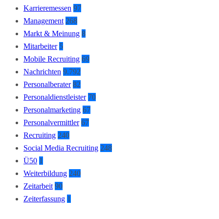
Karrieremessen
97
Management
268
Markt & Meinung
8
Mitarbeiter
5
Mobile Recruiting
69
Nachrichten
9.792
Personalberater
82
Personaldienstleister
70
Personalmarketing
67
Personalvermittler
67
Recruiting
240
Social Media Recruiting
248
Ü50
1
Weiterbildung
240
Zeitarbeit
90
Zeiterfassung
1