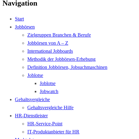
Navigation
Start
Jobbörsen
Zielgruppen Branchen & Berufe
Jobbörsen von A – Z
International Jobboards
Methodik der Jobbörsen-Erhebung
Definition Jobbörsen, Jobsuchmaschinen
Joblotse
Joblotse
Jobwatch
Gehaltsvergleiche
Gehaltsvergleiche Hilfe
HR-Dienstleister
HR-Service-Point
IT-Produktanbieter für HR