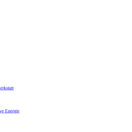
rkstatt
ive Energie