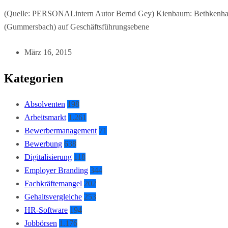
(Quelle: PERSONALintern Autor Bernd Gey) Kienbaum: Bethkenhagen
(Gummersbach) auf Geschäftsführungsebene
März 16, 2015
Kategorien
Absolventen
198
Arbeitsmarkt
1.261
Bewerbermanagement
71
Bewerbung
638
Digitalisierung
118
Employer Branding
344
Fachkräftemangel
202
Gehaltsvergleiche
253
HR-Software
194
Jobbörsen
1.176