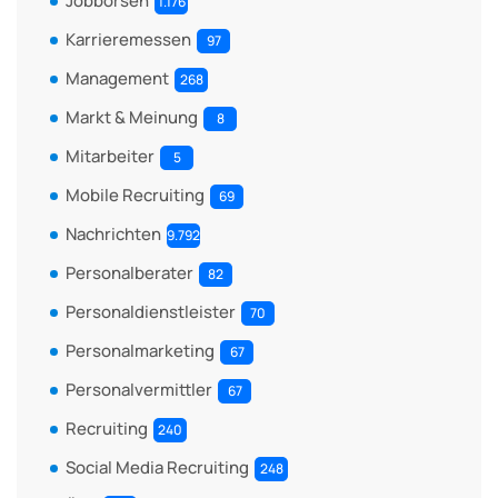
Jobbörsen
1.176
Karrieremessen
97
Management
268
Markt & Meinung
8
Mitarbeiter
5
Mobile Recruiting
69
Nachrichten
9.792
Personalberater
82
Personaldienstleister
70
Personalmarketing
67
Personalvermittler
67
Recruiting
240
Social Media Recruiting
248