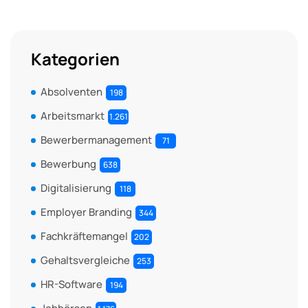
Kategorien
Absolventen
198
Arbeitsmarkt
1.261
Bewerbermanagement
71
Bewerbung
638
Digitalisierung
118
Employer Branding
344
Fachkräftemangel
202
Gehaltsvergleiche
253
HR-Software
194