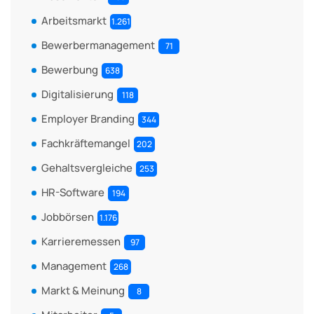
Arbeitsmarkt
1.261
Bewerbermanagement
71
Bewerbung
638
Digitalisierung
118
Employer Branding
344
Fachkräftemangel
202
Gehaltsvergleiche
253
HR-Software
194
Jobbörsen
1.176
Karrieremessen
97
Management
268
Markt & Meinung
8