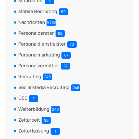
Mitarbeiter
5
Mobile Recruiting
69
Nachrichten
9.792
Personalberater
82
Personaldienstleister
70
Personalmarketing
67
Personalvermittler
67
Recruiting
240
Social Media Recruiting
248
Ü50
1
Weiterbildung
240
Zeitarbeit
90
Zeiterfassung
1