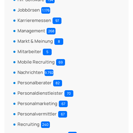
Jobbörsen
1.176
Karrieremessen
97
Management
268
Markt & Meinung
8
Mitarbeiter
5
Mobile Recruiting
69
Nachrichten
9.792
Personalberater
82
Personaldienstleister
70
Personalmarketing
67
Personalvermittler
67
Recruiting
240