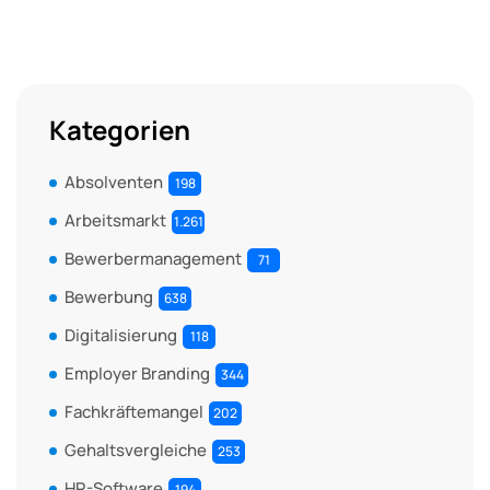
Kategorien
Absolventen
198
Arbeitsmarkt
1.261
Bewerbermanagement
71
Bewerbung
638
Digitalisierung
118
Employer Branding
344
Fachkräftemangel
202
Gehaltsvergleiche
253
HR-Software
194