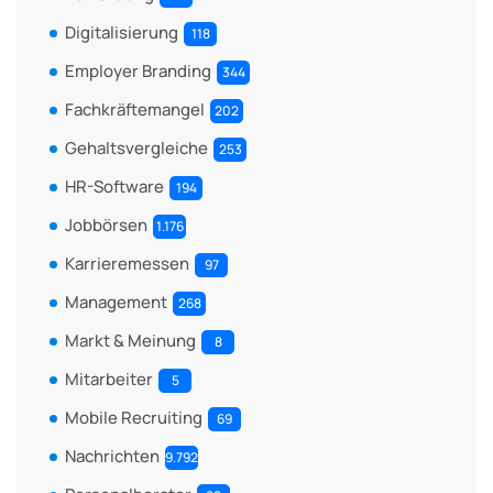
Digitalisierung
118
Employer Branding
344
Fachkräftemangel
202
Gehaltsvergleiche
253
HR-Software
194
Jobbörsen
1.176
Karrieremessen
97
Management
268
Markt & Meinung
8
Mitarbeiter
5
Mobile Recruiting
69
Nachrichten
9.792