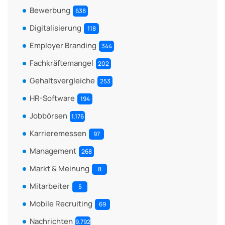
Bewerbung
638
Digitalisierung
118
Employer Branding
344
Fachkräftemangel
202
Gehaltsvergleiche
253
HR-Software
194
Jobbörsen
1.176
Karrieremessen
97
Management
268
Markt & Meinung
8
Mitarbeiter
5
Mobile Recruiting
69
Nachrichten
9.792