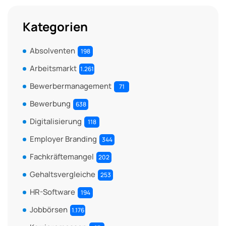
Kategorien
Absolventen
198
Arbeitsmarkt
1.261
Bewerbermanagement
71
Bewerbung
638
Digitalisierung
118
Employer Branding
344
Fachkräftemangel
202
Gehaltsvergleiche
253
HR-Software
194
Jobbörsen
1.176