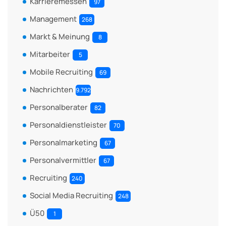
Karrieremessen
97
Management
268
Markt & Meinung
8
Mitarbeiter
5
Mobile Recruiting
69
Nachrichten
9.792
Personalberater
82
Personaldienstleister
70
Personalmarketing
67
Personalvermittler
67
Recruiting
240
Social Media Recruiting
248
Ü50
1