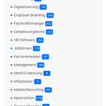
Digitalisierung
118
Employer Branding
344
Fachkräftemangel
202
Gehaltsvergleiche
253
HR-Software
194
Jobbörsen
1.176
Karrieremessen
97
Management
268
Markt & Meinung
8
Mitarbeiter
5
Mobile Recruiting
69
Nachrichten
9.792