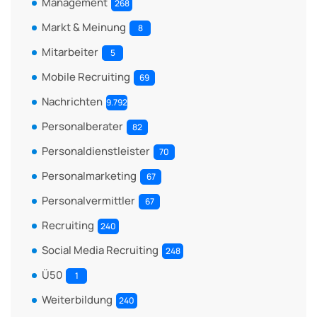
Management
268
Markt & Meinung
8
Mitarbeiter
5
Mobile Recruiting
69
Nachrichten
9.792
Personalberater
82
Personaldienstleister
70
Personalmarketing
67
Personalvermittler
67
Recruiting
240
Social Media Recruiting
248
Ü50
1
Weiterbildung
240