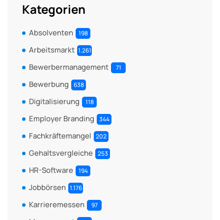
Kategorien
Absolventen
198
Arbeitsmarkt
1.261
Bewerbermanagement
71
Bewerbung
638
Digitalisierung
118
Employer Branding
344
Fachkräftemangel
202
Gehaltsvergleiche
253
HR-Software
194
Jobbörsen
1.176
Karrieremessen
97