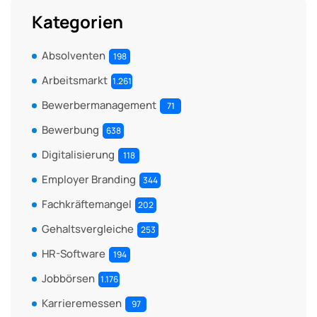
Kategorien
Absolventen
198
Arbeitsmarkt
1.261
Bewerbermanagement
71
Bewerbung
638
Digitalisierung
118
Employer Branding
344
Fachkräftemangel
202
Gehaltsvergleiche
253
HR-Software
194
Jobbörsen
1.176
Karrieremessen
97