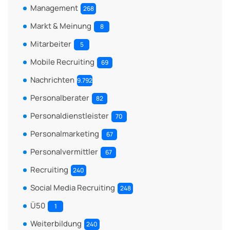
Management
268
Markt & Meinung
8
Mitarbeiter
5
Mobile Recruiting
69
Nachrichten
9.792
Personalberater
82
Personaldienstleister
70
Personalmarketing
67
Personalvermittler
67
Recruiting
240
Social Media Recruiting
248
Ü50
1
Weiterbildung
240