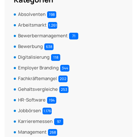
Absolventen
198
Arbeitsmarkt
1.261
Bewerbermanagement
71
Bewerbung
638
Digitalisierung
118
Employer Branding
344
Fachkräftemangel
202
Gehaltsvergleiche
253
HR-Software
194
Jobbörsen
1.176
Karrieremessen
97
Management
268