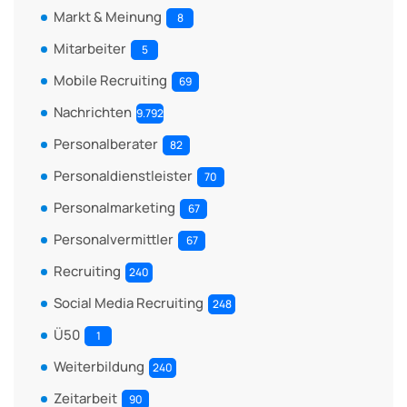
Markt & Meinung
8
Mitarbeiter
5
Mobile Recruiting
69
Nachrichten
9.792
Personalberater
82
Personaldienstleister
70
Personalmarketing
67
Personalvermittler
67
Recruiting
240
Social Media Recruiting
248
Ü50
1
Weiterbildung
240
Zeitarbeit
90