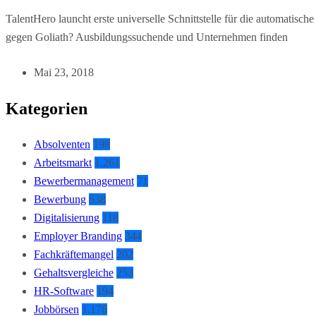
TalentHero launcht erste universelle Schnittstelle für die autom
gegen Goliath? Ausbildungssuchende und Unternehmen finden
Mai 23, 2018
Kategorien
Absolventen
198
Arbeitsmarkt
1.261
Bewerbermanagement
71
Bewerbung
638
Digitalisierung
118
Employer Branding
344
Fachkräftemangel
202
Gehaltsvergleiche
253
HR-Software
194
Jobbörsen
1.176