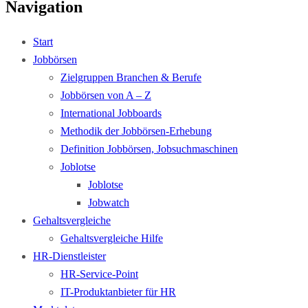
Navigation
Start
Jobbörsen
Zielgruppen Branchen & Berufe
Jobbörsen von A – Z
International Jobboards
Methodik der Jobbörsen-Erhebung
Definition Jobbörsen, Jobsuchmaschinen
Joblotse
Joblotse
Jobwatch
Gehaltsvergleiche
Gehaltsvergleiche Hilfe
HR-Dienstleister
HR-Service-Point
IT-Produktanbieter für HR