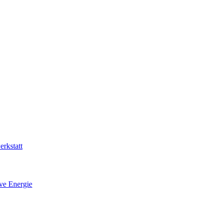
rkstatt
ive Energie