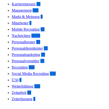
Karrieremessen
97
Management
268
Markt & Meinung
8
Mitarbeiter
5
Mobile Recruiting
69
Nachrichten
9.792
Personalberater
82
Personaldienstleister
70
Personalmarketing
67
Personalvermittler
67
Recruiting
240
Social Media Recruiting
248
Ü50
1
Weiterbildung
240
Zeitarbeit
90
Zeiterfassung
1