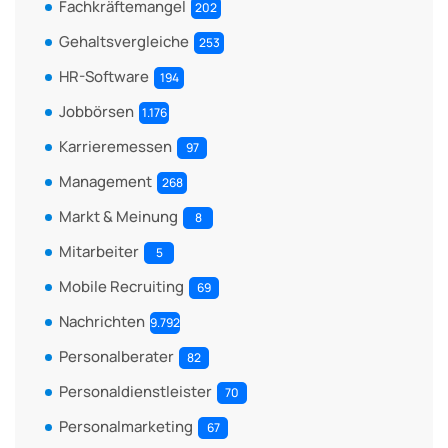
Fachkräftemangel
202
Gehaltsvergleiche
253
HR-Software
194
Jobbörsen
1.176
Karrieremessen
97
Management
268
Markt & Meinung
8
Mitarbeiter
5
Mobile Recruiting
69
Nachrichten
9.792
Personalberater
82
Personaldienstleister
70
Personalmarketing
67