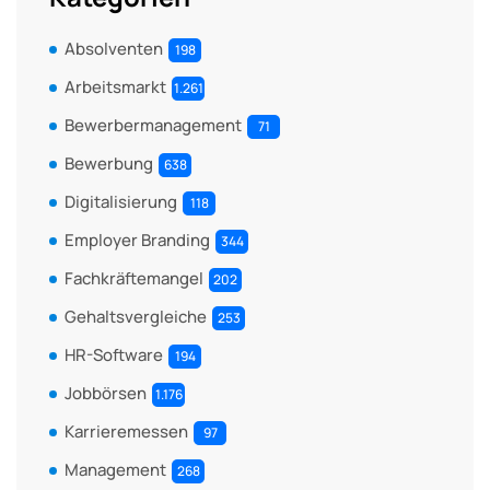
Absolventen
198
Arbeitsmarkt
1.261
Bewerbermanagement
71
Bewerbung
638
Digitalisierung
118
Employer Branding
344
Fachkräftemangel
202
Gehaltsvergleiche
253
HR-Software
194
Jobbörsen
1.176
Karrieremessen
97
Management
268