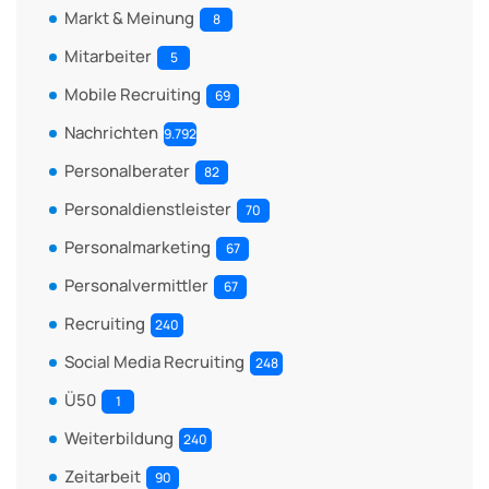
Markt & Meinung
8
Mitarbeiter
5
Mobile Recruiting
69
Nachrichten
9.792
Personalberater
82
Personaldienstleister
70
Personalmarketing
67
Personalvermittler
67
Recruiting
240
Social Media Recruiting
248
Ü50
1
Weiterbildung
240
Zeitarbeit
90