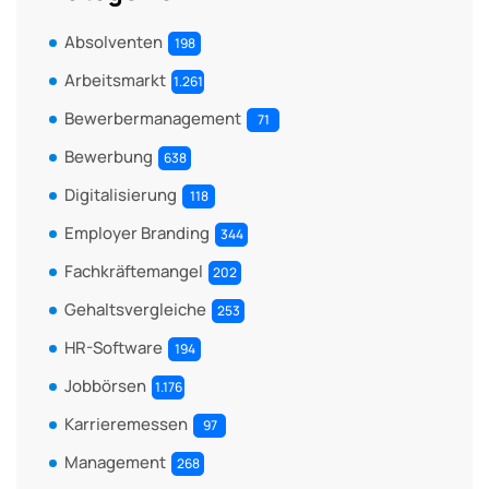
Absolventen
198
Arbeitsmarkt
1.261
Bewerbermanagement
71
Bewerbung
638
Digitalisierung
118
Employer Branding
344
Fachkräftemangel
202
Gehaltsvergleiche
253
HR-Software
194
Jobbörsen
1.176
Karrieremessen
97
Management
268