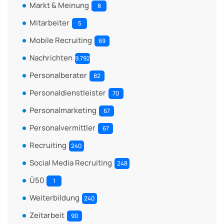
Markt & Meinung
8
Mitarbeiter
5
Mobile Recruiting
69
Nachrichten
9.792
Personalberater
82
Personaldienstleister
70
Personalmarketing
67
Personalvermittler
67
Recruiting
240
Social Media Recruiting
248
Ü50
1
Weiterbildung
240
Zeitarbeit
90