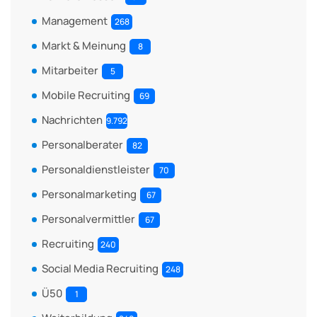
Management
268
Markt & Meinung
8
Mitarbeiter
5
Mobile Recruiting
69
Nachrichten
9.792
Personalberater
82
Personaldienstleister
70
Personalmarketing
67
Personalvermittler
67
Recruiting
240
Social Media Recruiting
248
Ü50
1