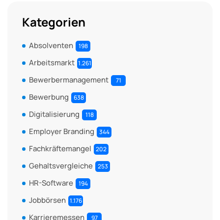
Kategorien
Absolventen
198
Arbeitsmarkt
1.261
Bewerbermanagement
71
Bewerbung
638
Digitalisierung
118
Employer Branding
344
Fachkräftemangel
202
Gehaltsvergleiche
253
HR-Software
194
Jobbörsen
1.176
Karrieremessen
97