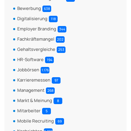
Bewerbung
638
Digitalisierung
118
Employer Branding
344
Fachkräftemangel
202
Gehaltsvergleiche
253
HR-Software
194
Jobbörsen
1.176
Karrieremessen
97
Management
268
Markt & Meinung
8
Mitarbeiter
5
Mobile Recruiting
69