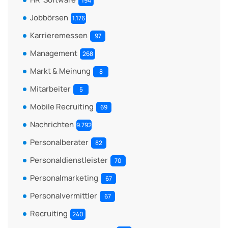
194
Jobbörsen
1.176
Karrieremessen
97
Management
268
Markt & Meinung
8
Mitarbeiter
5
Mobile Recruiting
69
Nachrichten
9.792
Personalberater
82
Personaldienstleister
70
Personalmarketing
67
Personalvermittler
67
Recruiting
240