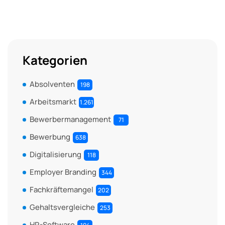
Kategorien
Absolventen
198
Arbeitsmarkt
1.261
Bewerbermanagement
71
Bewerbung
638
Digitalisierung
118
Employer Branding
344
Fachkräftemangel
202
Gehaltsvergleiche
253
HR-Software