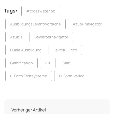
Tags:
#crosswaterjob
Ausbildungsverantwortliche
Azubi-Navigator
Azubis
Bewerbernavigator
Duale Ausbildung
Felicia Ullrich
Gamification
IHK
SaaS
u-Form Testsysteme
U-Form-Verlag
Vorheriger Artikel