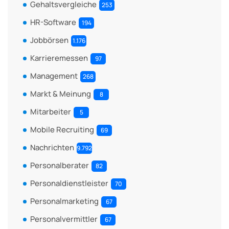
Gehaltsvergleiche
253
HR-Software
194
Jobbörsen
1.176
Karrieremessen
97
Management
268
Markt & Meinung
8
Mitarbeiter
5
Mobile Recruiting
69
Nachrichten
9.792
Personalberater
82
Personaldienstleister
70
Personalmarketing
67
Personalvermittler
67