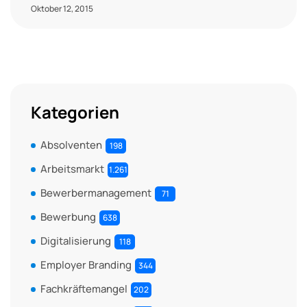
Oktober 12, 2015
Kategorien
Absolventen
198
Arbeitsmarkt
1.261
Bewerbermanagement
71
Bewerbung
638
Digitalisierung
118
Employer Branding
344
Fachkräftemangel
202