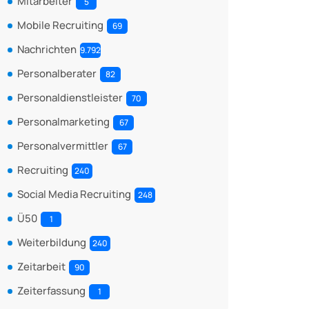
Mitarbeiter
5
Mobile Recruiting
69
Nachrichten
9.792
Personalberater
82
Personaldienstleister
70
Personalmarketing
67
Personalvermittler
67
Recruiting
240
Social Media Recruiting
248
Ü50
1
Weiterbildung
240
Zeitarbeit
90
Zeiterfassung
1