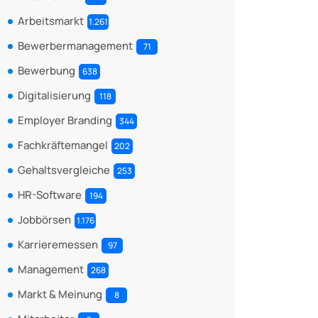
Arbeitsmarkt
1.261
Bewerbermanagement
71
Bewerbung
638
Digitalisierung
118
Employer Branding
344
Fachkräftemangel
202
Gehaltsvergleiche
253
HR-Software
194
Jobbörsen
1.176
Karrieremessen
97
Management
268
Markt & Meinung
8