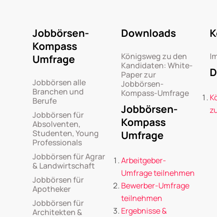
Jobbörsen-
Downloads
K
Kompass
Königsweg zu den
I
Umfrage
Kandidaten: White-
D
Paper zur
Jobbörsen alle
Jobbörsen-
Branchen und
Kompass-Umfrage
K
Berufe
Jobbörsen-
z
Jobbörsen für
Kompass
Absolventen,
Studenten, Young
Umfrage
Professionals
Jobbörsen für Agrar
Arbeitgeber-
& Landwirtschaft
Umfrage teilnehmen
Jobbörsen für
Bewerber-Umfrage
Apotheker
teilnehmen
Jobbörsen für
Ergebnisse &
Architekten &