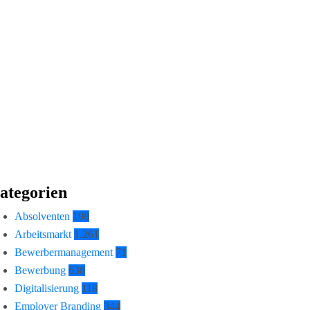
ategorien
Absolventen
198
Arbeitsmarkt
1.261
Bewerbermanagement
71
Bewerbung
638
Digitalisierung
118
Employer Branding
344