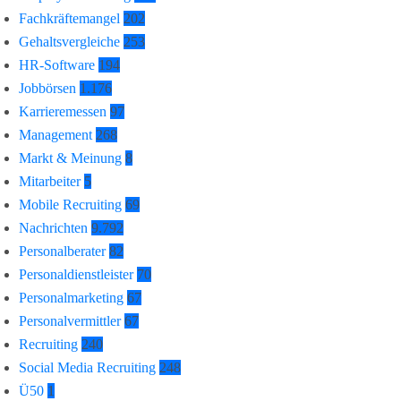
Fachkräftemangel
202
Gehaltsvergleiche
253
HR-Software
194
Jobbörsen
1.176
Karrieremessen
97
Management
268
Markt & Meinung
8
Mitarbeiter
5
Mobile Recruiting
69
Nachrichten
9.792
Personalberater
82
Personaldienstleister
70
Personalmarketing
67
Personalvermittler
67
Recruiting
240
Social Media Recruiting
248
Ü50
1