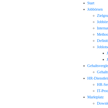
Start
Jobbörsen
Zielgr
Jobbör
Interna
Method
Defini
Joblots
Gehaltsvergl
Gehalts
HR-Dienstlei
HR-Ser
IT-Pro
Marktplatz
Downl