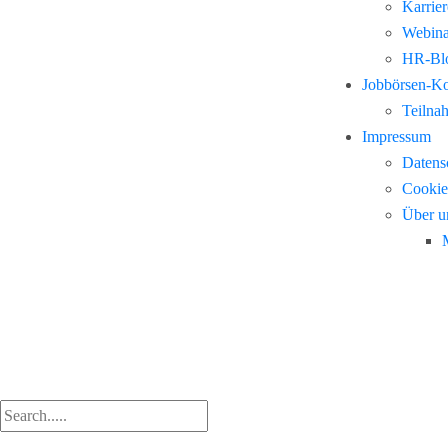
Karrie
Webina
HR-Blo
Jobbörsen-K
Teilna
Impressum
Datens
Cookie
Über u