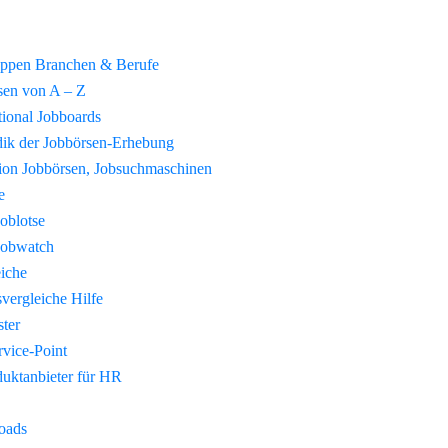
uppen Branchen & Berufe
sen von A – Z
tional Jobboards
ik der Jobbörsen-Erhebung
tion Jobbörsen, Jobsuchmaschinen
e
Joblotse
Jobwatch
eiche
vergleiche Hilfe
ster
vice-Point
duktanbieter für HR
oads