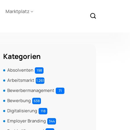
Marktplatz
Kategorien
Absolventen
198
Arbeitsmarkt
1.261
Bewerbermanagement
71
Bewerbung
638
Digitalisierung
118
Employer Branding
344