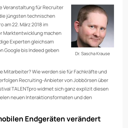
 Veranstaltung für Recruiter
die jüngsten technischen
o am 22. März 2018 im
er Marktentwicklung machen
udige Experten gleichsam
von Google bis Indeed geben
Dr. Sascha Krause
e Mitarbeiter? Wie werden sie für Fachkräfte und
verfolgen Recruiting-Anbieter von Jobbörsen über
tival TALENTpro widmet sich ganz explizit diesen
ielen neuen Interaktionsformaten und den
mobilen Endgeräten verändert