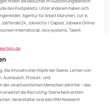
gen finden die Besucher im Ausstellungsbereich
de des Postpalasts. Unter anderem haben sich
 angemeldet: Agentur für Arbeit München, cut-e,
, JobTender24, Jobvector / Capsid, Jobware Online-
creen International, rexx systems, Talent
lentpro.de
en
 die innovativsten Köpfe der Szene, Lernen von
n, Austausch, Produkt- und
n der verantwortlichen Menschen dahinter – das
n erwartet die Recruiting-Szene beim ersten
nchen. Veranstalter sind das HRM Research