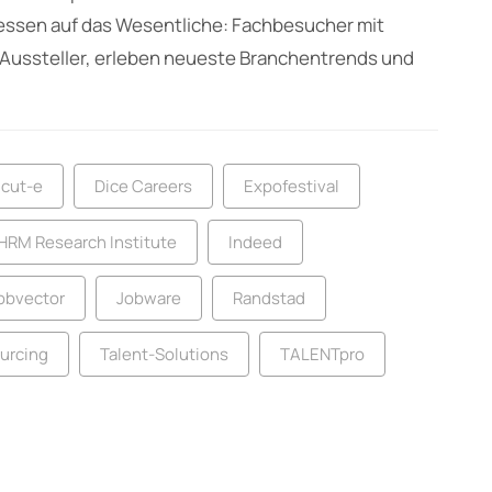
essen auf das Wesentliche: Fachbesucher mit
Aussteller, erleben neueste Branchentrends und
cut-e
Dice Careers
Expofestival
HRM Research Institute
Indeed
obvector
Jobware
Randstad
urcing
Talent-Solutions
TALENTpro