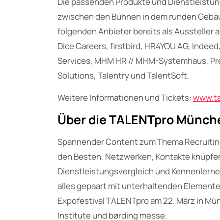
Die passenden Produkte und Dienstleistun
zwischen den Bühnen in dem runden Gebäu
folgenden Anbieter bereits als Aussteller
Dice Careers, firstbird, HR4YOU AG, Indeed
Services, MHM HR // MHM-Systemhaus, Pres
Solutions, Talentry und TalentSoft.
Weitere Informationen und Tickets:
www.ta
Über die TALENTpro Münch
Spannender Content zum Thema Recruiting,
den Besten, Netzwerken, Kontakte knüpfe
Dienstleistungsvergleich und Kennenlerne
alles gepaart mit unterhaltenden Elemente
Expofestival TALENTpro am 22. März in Mü
Institute und børding messe.