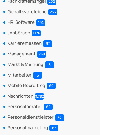
Fachkräftemangel
202
Gehaltsvergleiche
253
HR-Software
194
Jobbörsen
1.176
Karrieremessen
97
Management
268
Markt & Meinung
8
Mitarbeiter
5
Mobile Recruiting
69
Nachrichten
9.792
Personalberater
82
Personaldienstleister
70
Personalmarketing
67