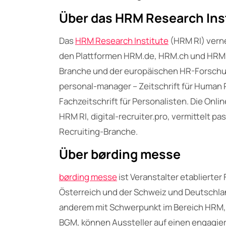
Über das HRM Research Ins
Das
HRM Research Institute
(HRM RI) vern
den Plattformen HRM.de, HRM.ch und HRM.a
Branche und der europäischen HR-Forschu
personal-manager – Zeitschrift für Human 
Fachzeitschrift für Personalisten. Die Onli
HRM RI, digital-recruiter.pro, vermittelt p
Recruiting-Branche.
Über børding messe
børding messe
ist Veranstalter etabliert
Österreich und der Schweiz und Deutschlan
anderem mit Schwerpunkt im Bereich HRM, R
BGM, können Aussteller auf einen engagiert