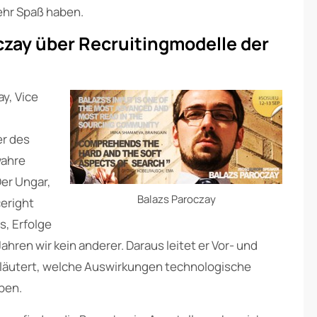
ehr Spaß haben.
zay über Recruitingmodelle der
ay, Vice
er des
wahre
er Ungar,
Balazs Paroczay
eright
s, Erfolge
ahren wir kein anderer. Daraus leitet er Vor- und
rläutert, welche Auswirkungen technologische
ben.