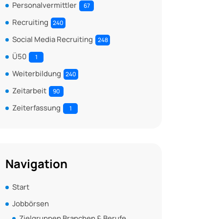
Personalvermittler
67
Recruiting
240
Social Media Recruiting
248
Ü50
1
Weiterbildung
240
Zeitarbeit
90
Zeiterfassung
1
Navigation
Start
Jobbörsen
Zielgruppen Branchen & Berufe