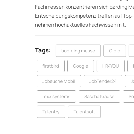
Fachmessen konzentrieren sich børding M
Entscheidungskompetenz treffen auf Top-
nehmen hochaktuelles Fachwissen mit.
Tags:
boerding messe
Cielo
firstbird
Google
HR4YOU
Jobsuche Mobil
JobTender24
J
rexx systems
Sascha Krause
So
Talentry
Talentsoft