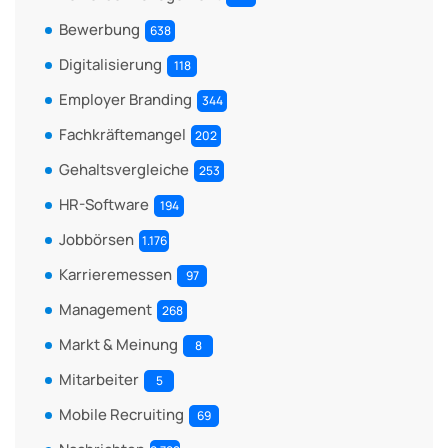
Bewerbung
638
Digitalisierung
118
Employer Branding
344
Fachkräftemangel
202
Gehaltsvergleiche
253
HR-Software
194
Jobbörsen
1.176
Karrieremessen
97
Management
268
Markt & Meinung
8
Mitarbeiter
5
Mobile Recruiting
69