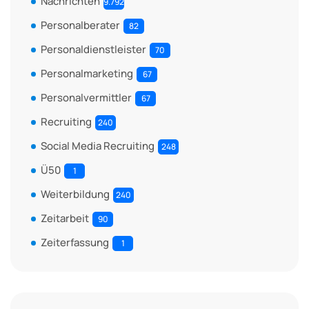
Nachrichten
9.792
Personalberater
82
Personaldienstleister
70
Personalmarketing
67
Personalvermittler
67
Recruiting
240
Social Media Recruiting
248
Ü50
1
Weiterbildung
240
Zeitarbeit
90
Zeiterfassung
1